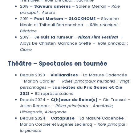
Tremblett –
Rôle principal : Jacinthe
2019 –
Saveurs amères
– Solène Merran –
Rôle
principal : Aurore
2019 –
Post Mortem
–
GLOCKHOME
– Séverine
Nicole et Thibault Barrenechea –
Rôle principal :
Béatrice
2019 –
Je suis la rumeur
–
Nikon Film Festival
–
Aloys De Christen, Garrance Greffe –
Rôle principal :
Claire
Théâtre – Spectacles en tournée
Depuis 2020 –
Vieillardises
– La Masure Cadencée
– Marion Cordier
– Rôles principaux multiples : vingt
personnages
–
Lauréates du Prix Gones et Cie
2021
– 82 représentations
Depuis 2024 –
C(h)oeur de Reine(s)
– Cie Transat –
Julien Reneaut –
Rôles principaux : Anastasie,
Hildegarde, Aldegonde
Depuis 2024 –
Catapulse
– La Masure Cadencée –
Marion Cordier et Eugénie Leclercq –
Rôle principal :
la pianiste