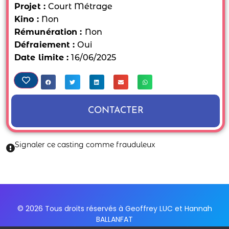
Projet :
Court Métrage
Kino :
Non
Rémunération :
Non
Défraiement :
Oui
Date limite :
16/06/2025
CONTACTER
Signaler ce casting comme frauduleux
© 2026 Tous droits réservés à Geoffrey LUC et Hannah
BALLANFAT
Mentions Légales et politique de confidentialité