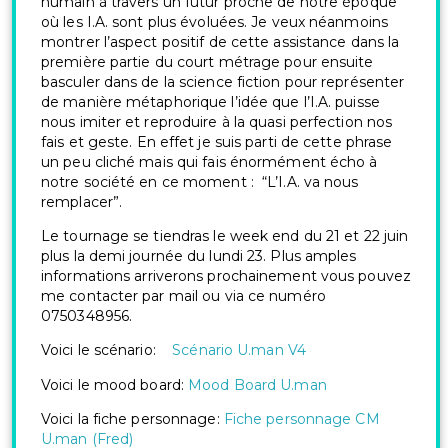
humain à travers un futur proche de notre époque
où les I.A. sont plus évoluées. Je veux néanmoins
montrer l’aspect positif de cette assistance dans la
première partie du court métrage pour ensuite
basculer dans de la science fiction pour représenter
de manière métaphorique l’idée que l’I.A. puisse
nous imiter et reproduire à la quasi perfection nos
fais et geste. En effet je suis parti de cette phrase
un peu cliché mais qui fais énormément écho à
notre société en ce moment : “L’I.A. va nous
remplacer”.
Le tournage se tiendras le week end du 21 et 22 juin
plus la demi journée du lundi 23. Plus amples
informations arriverons prochainement vous pouvez
me contacter par mail ou via ce numéro
0750348956.
Voici le scénario:
Scénario U.man V4
Voici le mood board:
Mood Board U.man
Voici la fiche personnage:
Fiche personnage CM
U.man (Fred)