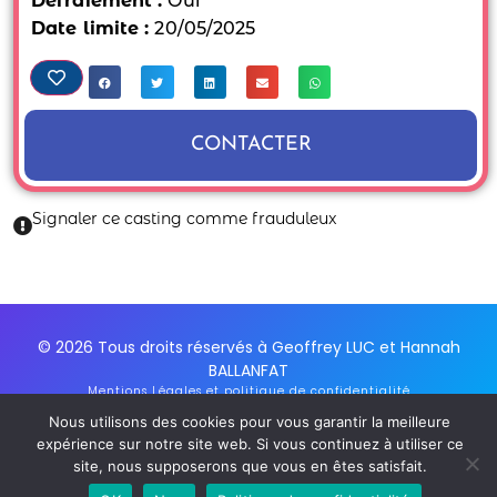
Défraiement :
Oui
Date limite :
20/05/2025
CONTACTER
Signaler ce casting comme frauduleux
© 2026 Tous droits réservés à Geoffrey LUC et Hannah
BALLANFAT
Mentions Légales et politique de confidentialité
Conditions Générales d'utilisation du service
Nous utilisons des cookies pour vous garantir la meilleure
Inscription Newsletter
expérience sur notre site web. Si vous continuez à utiliser ce
site, nous supposerons que vous en êtes satisfait.