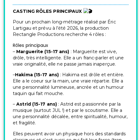
CASTING RÔLES PRINCIPAUX
Pour un prochain long-métrage réalisé par Éric
Lartigau et prévu à l’été 2026, la production
Rectangle Productions recherche 4 rôles :
Rôles principaux
–
Marguerite (15-17 ans)
: Marguerite est vive,
drôle, très intelligente. Elle a un franc-parler et une
vraie originalité, elle ne passe jamais inaperçue.
–
Hakima (15-17 ans)
: Hakima est drôle et entière.
Elle a le coeur sur la main, une vraie répartie. Elle a
une personnalité lumineuse, ancrée et un humour
taquin qui fait mouche.
–
Astrid (15-17 ans)
: Astrid est passionnée par la
musique (surtout JUL !) et par le scoutisme. Elle a
une personnalité décalée, entre spiritualité, humour,
et fragilité.
Elles peuvent avoir un physique hors des standards
classiques et c’est aussi ce qui fait leur force (trop