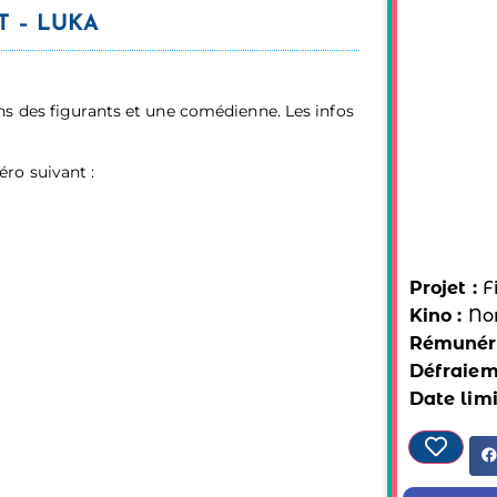
T – LUKA
s des figurants et une comédienne. Les infos
ro suivant :
Projet :
F
Kino :
No
Rémunéra
Défraiem
Date limi