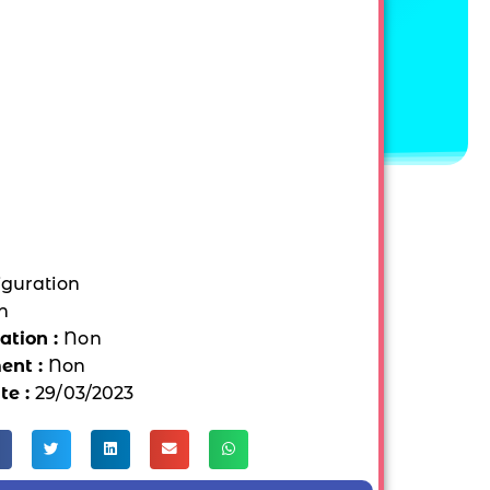
iguration
n
tion :
Non
ent :
Non
te :
29/03/2023